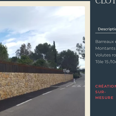
CLÔT
Descripti
Barreaux e
Montants 
Volutes ro
Tôle 15 /
CRÉATIO
SUR-
MESURE