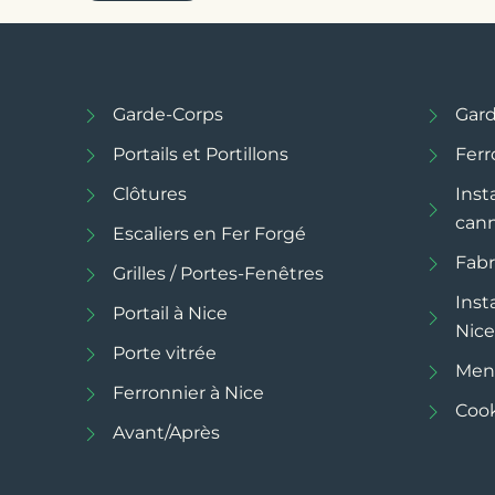
Garde-Corps
Gard
Portails et Portillons
Ferr
Clôtures
Inst
can
Escaliers en Fer Forgé
Fabr
Grilles / Portes-Fenêtres
Inst
Portail à Nice
Nice
Porte vitrée
Ment
Ferronnier à Nice
Cook
Avant/Après